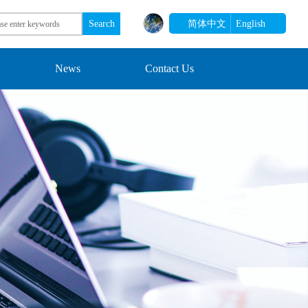
Search
简体中文
English
News
Contact Us